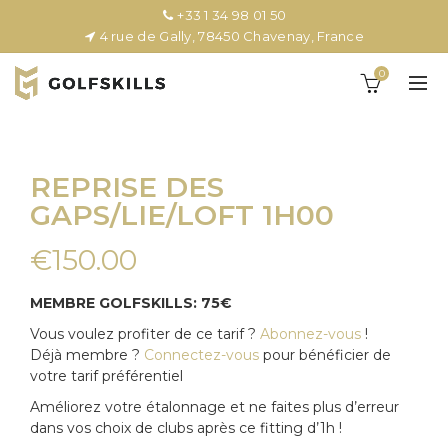
+33 1 34 98 01 50
4 rue de Gally, 78450 Chavenay, France
0
REPRISE DES
GAPS/LIE/LOFT 1H00
€
150.00
MEMBRE GOLFSKILLS: 75€
Vous voulez profiter de ce tarif ?
Abonnez-vous
!
Déjà membre ?
Connectez-vous
pour bénéficier de
votre tarif préférentiel
Améliorez votre étalonnage et ne faites plus d’erreur
dans vos choix de clubs après ce fitting d’1h !