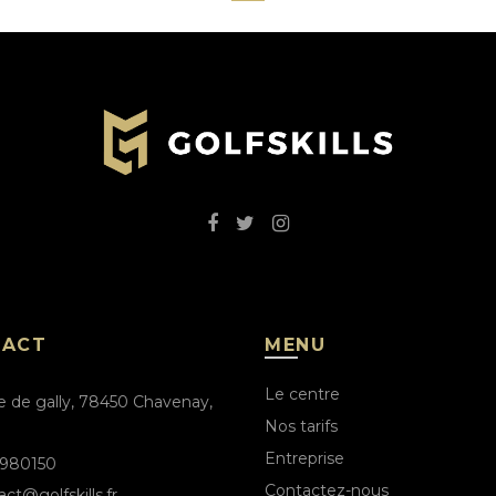
TACT
MENU
Le centre
e de gally, 78450 Chavenay,
Nos tarifs
Entreprise
980150
Contactez-nous
ct@golfskills.fr