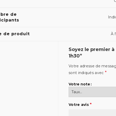
C
bre de
Indi
icipants
e de produit
À l
Soyez le premier à 
1h30”
Votre adresse de message
*
sont indiqués avec
Votre note
*
Votre avis