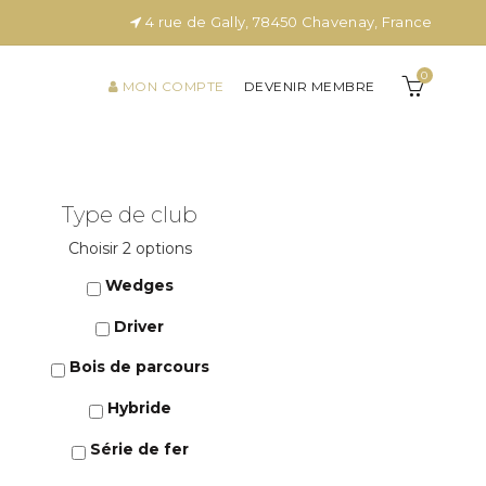
4 rue de Gally, 78450 Chavenay, France
0
MON COMPTE
DEVENIR MEMBRE
Type de club
Choisir 2 options
Wedges
Driver
Bois de parcours
Hybride
Série de fer