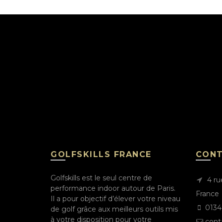
GOLFSKILLS FRANCE
CON
Golfskills est le seul centre de
4 ru
performance indoor autour de Paris.
France
Il a pour objectif d’élever votre niveau
0134
de golf grâce aux meilleurs outils mis
à votre disposition pour votre
conta