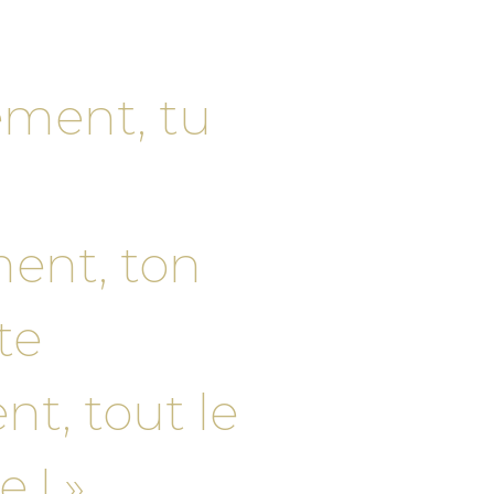
nement, tu
ment, ton
te
nt, tout le
 ! »