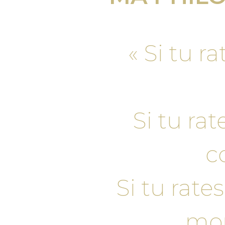
« Si tu r
Si tu ra
c
Si tu rate
mon