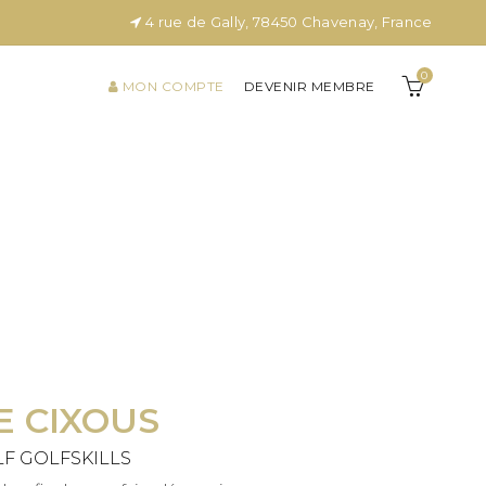
4 rue de Gally, 78450 Chavenay, France
0
MON COMPTE
DEVENIR MEMBRE
E CIXOUS
LF GOLFSKILLS