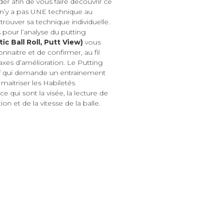
er afin de vous faire découvrir ce
l n’y a pas UNE technique au
trouver sa technique individuelle.
s pour l’analyse du putting
c Ball Roll, Putt View)
vous
naitre et de confirmer, au fil
 axes d’amélioration. Le Putting
lf qui demande un entrainement
maitriser les Habiletés
e qui sont la visée, la lecture de
ion et de la vitesse de la balle.